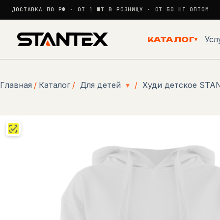
ДОСТАВКА ПО РФ · ОТ 1 ШТ В РОЗНИЦУ · ОТ 50 ШТ ОПТОМ
Перейти
к
Усл
КАТАЛОГ
▾
сути
Главная
/
Каталог
/
Для детей
▾
/
Худи детское STAN