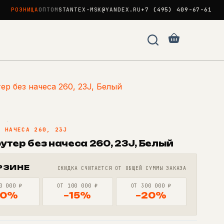
РОЗНИЦА
ОПТОМ
STANTEX-MSK@YANDEX.RU
+7 (495) 409-67-61
Корзина
р без начеса 260, 23J, Белый
N
·
З НАЧЕСА 260, 23J
утер без начеса 260, 23J, Белый
РЗИНЕ
СКИДКА СЧИТАЕТСЯ ОТ ОБЩЕЙ СУММЫ ЗАКАЗА
0 000 ₽
ОТ 100 000 ₽
ОТ 300 000 ₽
10%
−15%
−20%