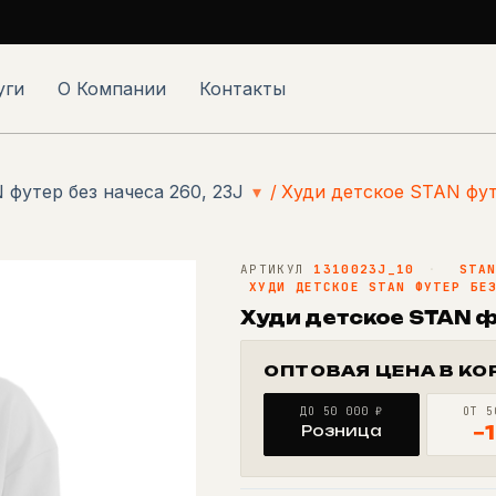
уги
О Компании
Контакты
 футер без начеса 260, 23J
▾
/
Худи детское STAN футе
АРТИКУЛ
1310023J_10
·
STA
ХУДИ ДЕТСКОЕ STAN ФУТЕР БЕ
Худи детское STAN ф
ОПТОВАЯ ЦЕНА В КО
ДО 50 000 ₽
ОТ 5
Розница
−