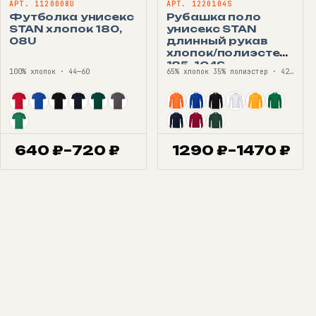
АРТ. 1120008U
АРТ. 1220104S
Футболка унисекс
Рубашка поло
STAN хлопок 180,
унисекс STAN
08U
длинный рукав
хлопок/полиэстер
185, 104S
100% хлопок · 44—60
65% хлопок 35% полиэстер · 42—68
640
₽
–
720
₽
1290
₽
–
1470
₽
Диапазон
Диапазон
цен:
цен:
640 ₽
1290 ₽
–
–
720 ₽
1470 ₽