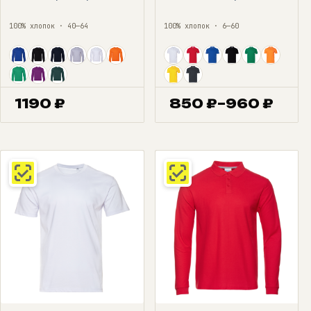
100% хлопок · 40—64
100% хлопок · 6—60
1190
₽
850
₽
–
960
₽
Диапазон
цен:
850 ₽
–
960 ₽