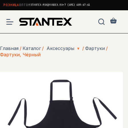
РОЗНИЦА
ОПТОМ
STANTEX-MSK@YANDEX.RU
+7 (495) 409-67-61
Перейти
к
Корзи
сути
Главная
/
Каталог
/
Аксессуары
▾
/
Фартуки
/
Фартуки, Чёрный