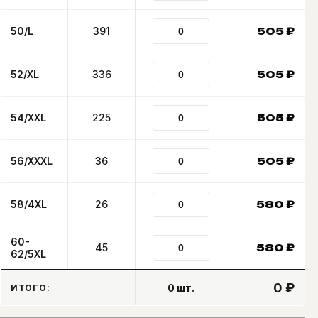
50/L
391
505
₽
52/XL
336
505
₽
54/XXL
225
505
₽
56/XXXL
36
505
₽
58/4XL
26
580
₽
60-
45
580
₽
62/5XL
0 ₽
0
шт.
ИТОГО: