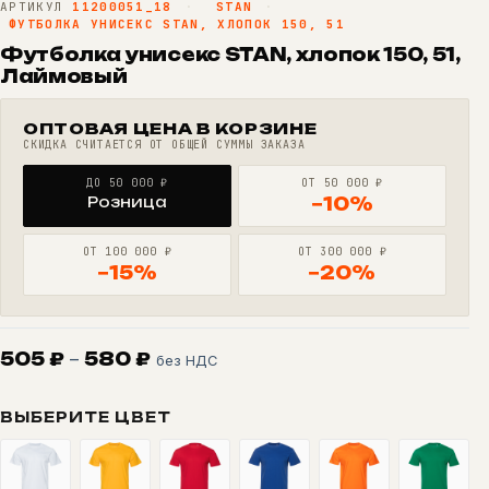
АРТИКУЛ
11200051_18
·
STAN
·
ФУТБОЛКА УНИСЕКС STAN, ХЛОПОК 150, 51
Футболка унисекс STAN, хлопок 150, 51,
Лаймовый
ОПТОВАЯ ЦЕНА В КОРЗИНЕ
СКИДКА СЧИТАЕТСЯ ОТ ОБЩЕЙ СУММЫ ЗАКАЗА
ДО 50 000 ₽
ОТ 50 000 ₽
Розница
−10%
ОТ 100 000 ₽
ОТ 300 000 ₽
−15%
−20%
Диапазон
505
₽
–
580
₽
без НДС
цен:
505 ₽
ВЫБЕРИТЕ ЦВЕТ
–
580 ₽