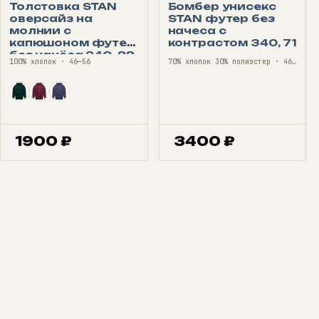
Толстовка STAN
Бомбер унисекс
оверсайз на
STAN футер без
молнии с
начеса с
капюшоном футер
контрастом 340, 71
без начёса 240, 99
100% хлопок · 46—56
70% хлопок 30% полиэстер · 46—56
1900
₽
3400
₽