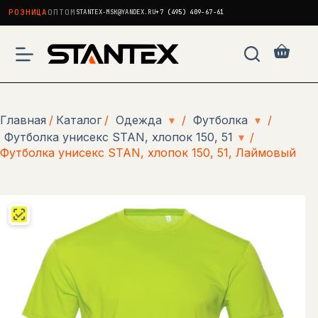
РОЗНИЦА
ОПТОМ
STANTEX-MSK@YANDEX.RU
+7 (495) 409-67-61
Перейти
к
Корзи
сути
Главная
/
Каталог
/
Одежда
▾
/
Футболка
▾
/
Футболка унисекс STAN, хлопок 150, 51
▾
/
Футболка унисекс STAN, хлопок 150, 51, Лаймовый