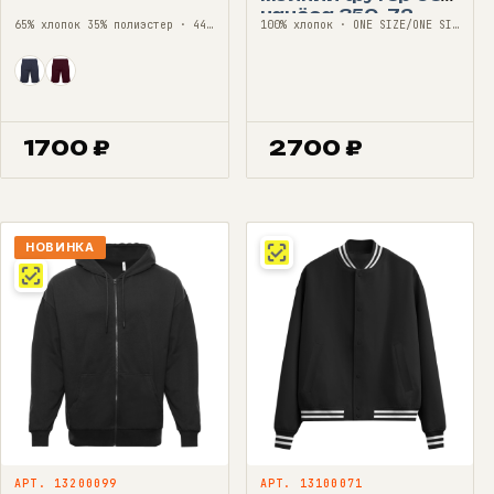
начёса 350, 72
65% хлопок 35% полиэстер · 44—56
100% хлопок · ONE SIZE/ONE SIZE
1700
₽
2700
₽
НОВИНКА
АРТ. 13200099
АРТ. 13100071