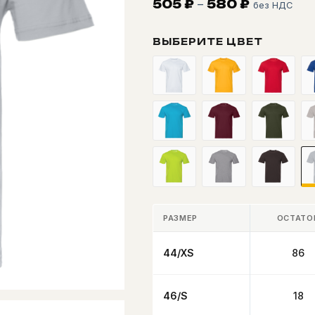
Диапазон
505
₽
–
580
₽
без НДС
цен:
505 ₽
ВЫБЕРИТЕ ЦВЕТ
–
580 ₽
РАЗМЕР
ОСТАТО
44/XS
86
46/S
18