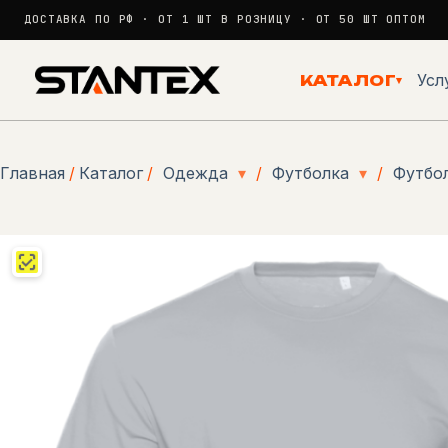
ДОСТАВКА ПО РФ · ОТ 1 ШТ В РОЗНИЦУ · ОТ 50 ШТ ОПТОМ
Перейти
к
Усл
КАТАЛОГ
▾
сути
Главная
/
Каталог
/
Одежда
▾
/
Футболка
▾
/
Футбол