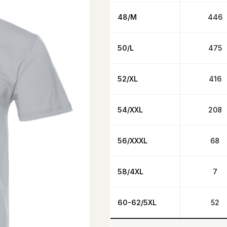
48/M
446
50/L
475
52/XL
416
54/XXL
208
56/XXXL
68
58/4XL
7
60-62/5XL
52