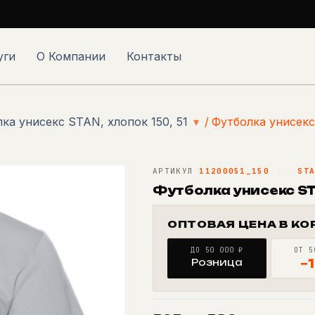
уги
О Компании
Контакты
ка унисекс STAN, хлопок 150, 51
▾
/
Футболка унисекс
АРТИКУЛ
11200051_150
·
ST
Футболка унисекс STA
ОПТОВАЯ ЦЕНА В КО
ДО 50 000 ₽
ОТ 5
Розница
−