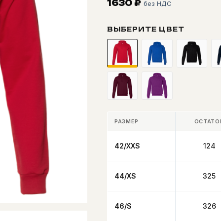
1630
₽
без НДС
ВЫБЕРИТЕ ЦВЕТ
РАЗМЕР
ОСТАТО
42/XXS
124
44/XS
325
46/S
326