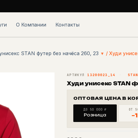
уги
О Компании
Контакты
унисекс STAN футер без начёса 260, 23
▾
/
Худи унисе
АРТИКУЛ
13200023_14
·
STA
Худи унисекс STAN ф
ОПТОВАЯ ЦЕНА В КО
ДО 50 000 ₽
ОТ 5
Розница
−