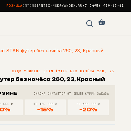
РОЗНИЦА
ОПТОМ
STANTEX-MSK@YANDEX.RU
+7 (495) 409-67-61
Корзина
кс STAN футер без начёса 260, 23, Красный
N
·
ХУДИ УНИСЕКС STAN ФУТЕР БЕЗ НАЧЁСА 260, 23
утер без начёса 260, 23, Красный
РЗИНЕ
СКИДКА СЧИТАЕТСЯ ОТ ОБЩЕЙ СУММЫ ЗАКАЗА
0 000 ₽
ОТ 100 000 ₽
ОТ 300 000 ₽
10%
−15%
−20%