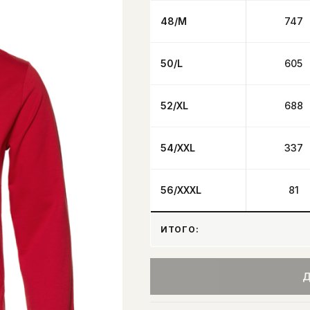
48/M
747
50/L
605
52/XL
688
54/XXL
337
56/XXXL
81
ИТОГО:
Д