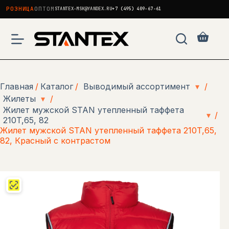
РОЗНИЦА
ОПТОМ
STANTEX-MSK@YANDEX.RU
+7 (495) 409-67-61
Перейти
к
Корзи
сути
Главная
/
Каталог
/
Выводимый ассортимент
▾
/
Жилеты
▾
/
Жилет мужской STAN утепленный таффета
▾
/
210T,65, 82
Жилет мужской STAN утепленный таффета 210T,65,
82, Красный с контрастом