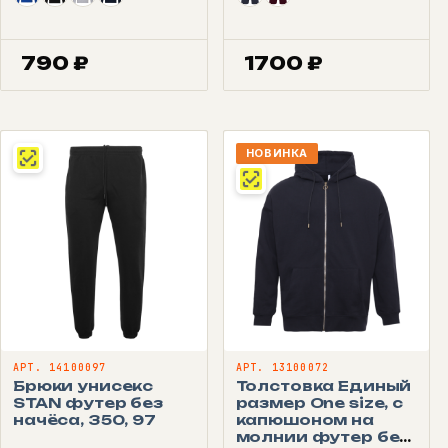
790
₽
1700
₽
НОВИНКА
АРТ. 14100097
АРТ. 13100072
Брюки унисекс
Толстовка Единый
STAN футер без
размер One size, с
начёса, 350, 97
капюшоном на
молнии футер без