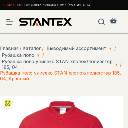
РОЗНИЦА
ОПТОМ
STANTEX-MSK@YANDEX.RU
+7 (495) 409-67-61
Перейти
к
Корзи
сути
Главная
/
Каталог
/
Выводимый ассортимент
▾
/
Рубашка поло
▾
/
Рубашка поло унисекс STAN хлопок/полиэстер
▾
/
185, 04
Рубашка поло унисекс STAN хлопок/полиэстер 185,
04, Красный