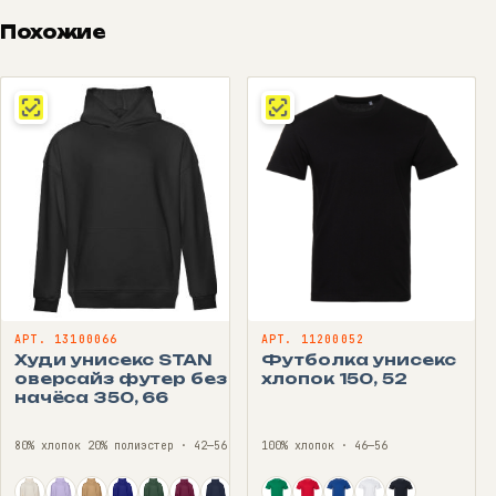
Похожие
АРТ. 13100066
АРТ. 11200052
Худи унисекс STAN
Футболка унисекс
оверсайз футер без
хлопок 150, 52
начёса 350, 66
80% хлопок 20% полиэстер · 42—56
100% хлопок · 46—56