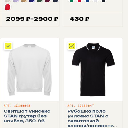
2099
₽
–
2900
₽
430
₽
Диапазон
цен:
2099 ₽
–
2900 ₽
АРТ. 13100096
АРТ. 1210004T
Свитшот унисекс
Рубашка поло
STAN футер без
унисекс STAN с
начёса, 350, 96
окантовкой
хлопок/полиэстер