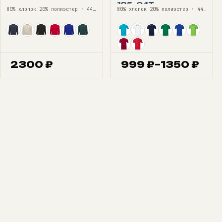
185, 04T
80% хлопок 20% полиэстер · 44—56
80% хлопок 20% полиэстер · 44—60
2300
₽
999
₽
–
1350
₽
Диапазон
цен:
999 ₽
–
1350 ₽