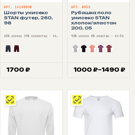
АРТ. 14100098
АРТ. И05S
Шорты унисекс
Рубашка поло
STAN футер, 260,
унисекс STAN
98
хлопок/эластан
200, 05
65% хлопок 35% полиэстер · 44—56
92% хлопок 8% эластан · 44—56
1700
₽
1000
₽
–
1490
₽
Диапазон
цен:
1000 ₽
–
1490 ₽