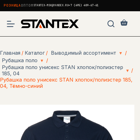
РОЗНИЦА
ОПТОМ
STANTEX-MSK@YANDEX.RU
+7 (495) 409-67-61
Перейти
к
Корзи
сути
Главная
/
Каталог
/
Выводимый ассортимент
▾
/
Рубашка поло
▾
/
Рубашка поло унисекс STAN хлопок/полиэстер
▾
/
185, 04
Рубашка поло унисекс STAN хлопок/полиэстер 185,
04, Тёмно-синий