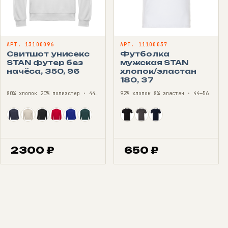
АРТ. 13100096
АРТ. 11100037
Свитшот унисекс
Футболка
STAN футер без
мужская STAN
начёса, 350, 96
хлопок/эластан
180, 37
80% хлопок 20% полиэстер · 44—56
92% хлопок 8% эластан · 44—56
2300
₽
650
₽