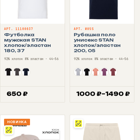
АРТ. 11100037
АРТ. И05S
Футболка
Рубашка поло
мужская STAN
унисекс STAN
хлопок/эластан
хлопок/эластан
180, 37
200, 05
92% хлопок 8% эластан · 44—56
92% хлопок 8% эластан · 44—56
650
₽
1000
₽
–
1490
₽
Диапазон
цен:
1000 ₽
–
НОВИНКА
1490 ₽