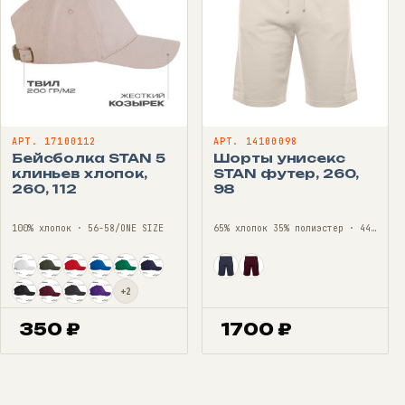
АРТ. 17100112
АРТ. 14100098
Бейсболка STAN 5
Шорты унисекс
клиньев хлопок,
STAN футер, 260,
260, 112
98
100% хлопок · 56-58/ONE SIZE
65% хлопок 35% полиэстер · 44—56
+2
350
₽
1700
₽