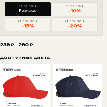
ДО 50 000 ₽
ОТ 50 000 ₽
Розница
−10%
ОТ 100 000 ₽
ОТ 300 000 ₽
−15%
−20%
Диапазон
239
₽
–
290
₽
цен:
239 ₽
ДОСТУПНЫЕ ЦВЕТА
–
290 ₽