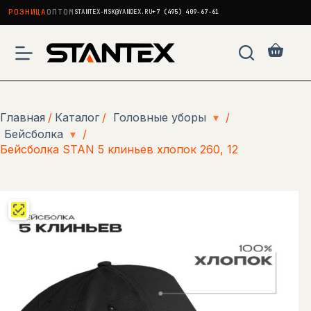
РОЗНИЦА
ОПТОМ
STANTEX-MSK@YANDEX.RU
+7 (495) 409-67-61
Перейти
к
Корзи
сути
Главная
/
Каталог
/
Головные уборы
▾
/
Бейсболка
▾
/
Бейсболка STAN 5 клиньев хлопок 260, 12